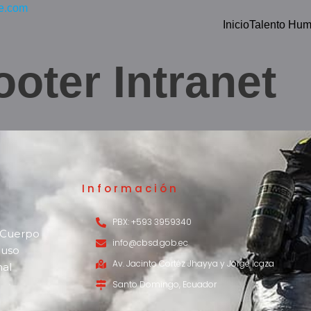
e.com
Inicio
Talento Hu
ooter Intranet
Información
PBX: +593 3959340
o Cuerpo
info@cbsd.gob.ec
 uso
Av. Jacinto Cortéz Jhayya y Jorge Icaza
nal
Santo Domingo, Ecuador