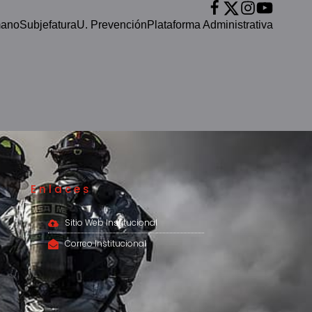
mano
Subjefatura
U. Prevención
Plataforma Administrativa
Enlaces
Sitio Web Institucional
Correo Institucional