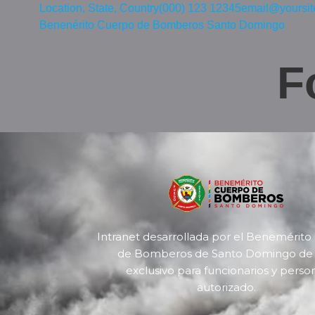
Location, State, Country
(000) 123 12345
email@yoursit
Benenérito Cuerpo de Bomberos Santo Domingo
F
Intranet desarrollada por el Benemérit
de Bomberos de Santo Domingo de
exclusivo para funcionarios y perso
autorizado.