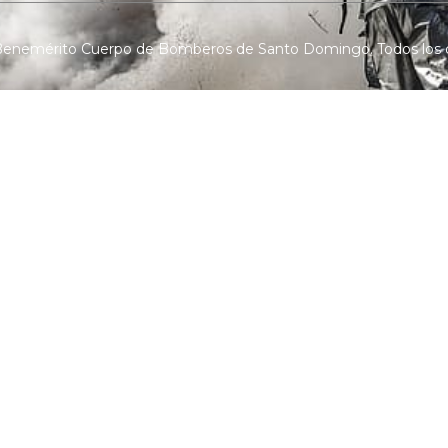
 Benemérito Cuerpo de Bomberos de Santo Domingo. Todos los 